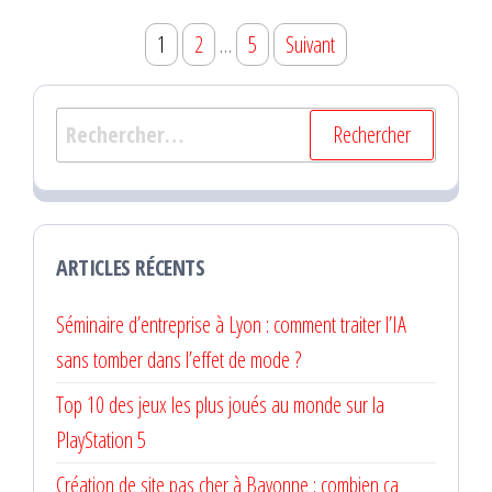
Pagination
1
2
…
5
Suivant
des
publications
Rechercher :
ARTICLES RÉCENTS
Séminaire d’entreprise à Lyon : comment traiter l’IA
sans tomber dans l’effet de mode ?
Top 10 des jeux les plus joués au monde sur la
PlayStation 5
Création de site pas cher à Bayonne : combien ça