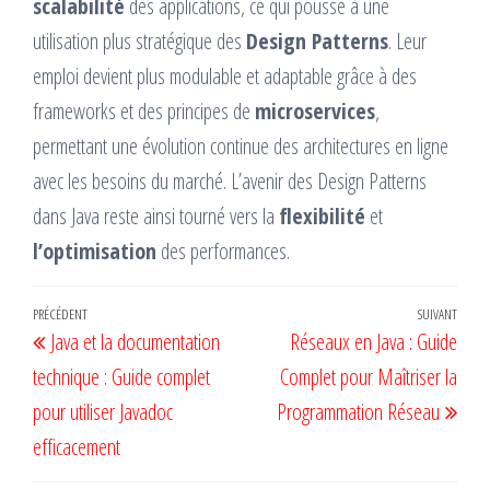
scalabilité
des applications, ce qui pousse à une
utilisation plus stratégique des
Design Patterns
. Leur
emploi devient plus modulable et adaptable grâce à des
frameworks et des principes de
microservices
,
permettant une évolution continue des architectures en ligne
avec les besoins du marché. L’avenir des Design Patterns
dans Java reste ainsi tourné vers la
flexibilité
et
l’optimisation
des performances.
Navigation
Article
PRÉCÉDENT
SUIVANT
Artic
Java et la documentation
Réseaux en Java : Guide
de
précédent
suiv
technique : Guide complet
Complet pour Maîtriser la
l’article
pour utiliser Javadoc
Programmation Réseau
efficacement