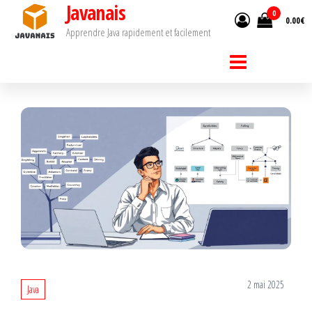
Javanais
Passer
0
0.00€
ce
Apprendre Java rapidement et facilement
contenu
2 mai 2025
Java