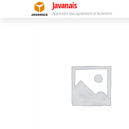
Javanais
Passer
ce
Apprendre Java rapidement et facilement
contenu