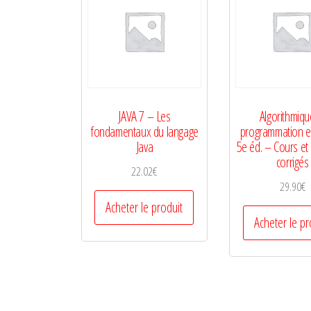
JAVA 7 – Les
Algorithmiqu
fondamentaux du langage
programmation e
Java
5e éd. – Cours et
corrigés
22.02
€
29.90
€
Acheter le produit
Acheter le pr