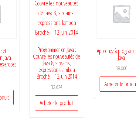
Programmer en Java :
e et
Apprenez à programm
Couvre les nouveautés de
n Java –
Java
Java 8, streams,
 exercices
38.00
€
expressions lambda
Broché – 12 juin 2014
Acheter le produ
32.62
€
oduit
Acheter le produit