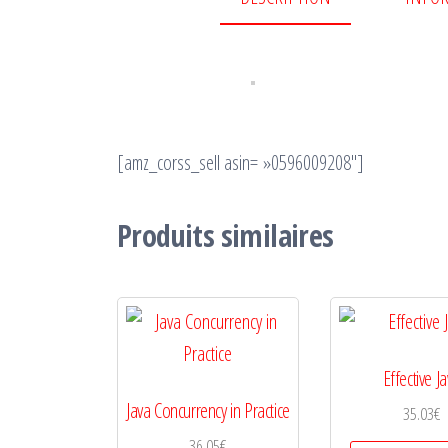
[amz_corss_sell asin= »0596009208″]
Produits similaires
Effective J
Java Concurrency in Practice
35.03
€
36.05
€