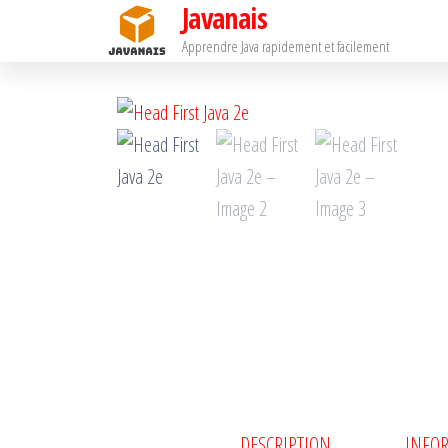
Javanais
Passer
ce
Apprendre Java rapidement et facilement
contenu
DESCRIPTION
INFO