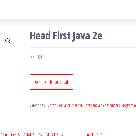
Head First Java 2e
37.40
€
Acheter le produit
Catégories :
Computers and Internet
,
Livres anglais et étrangers
,
Programm
RMATIONS COMPLÉMENTAIRES
AVIS (0)