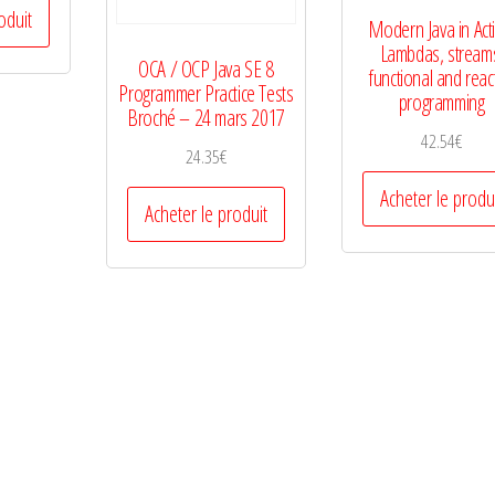
oduit
Modern Java in Act
Lambdas, stream
OCA / OCP Java SE 8
functional and reac
Programmer Practice Tests
programming
Broché – 24 mars 2017
42.54
€
24.35
€
Acheter le produ
Acheter le produit