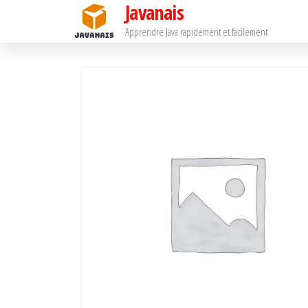
Javanais
Passer
ce
Apprendre Java rapidement et facilement
contenu