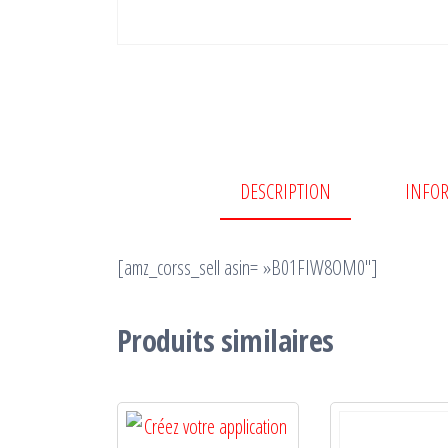
DESCRIPTION
INFO
[amz_corss_sell asin= »B01FIW8OM0″]
Produits similaires