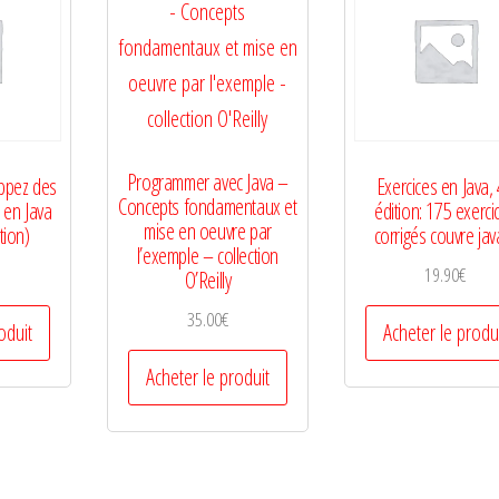
Programmer avec Java –
ppez des
Exercices en Java,
Concepts fondamentaux et
 en Java
édition: 175 exerci
mise en oeuvre par
tion)
corrigés couvre jav
l’exemple – collection
19.90
€
O’Reilly
35.00
€
oduit
Acheter le produ
Acheter le produit