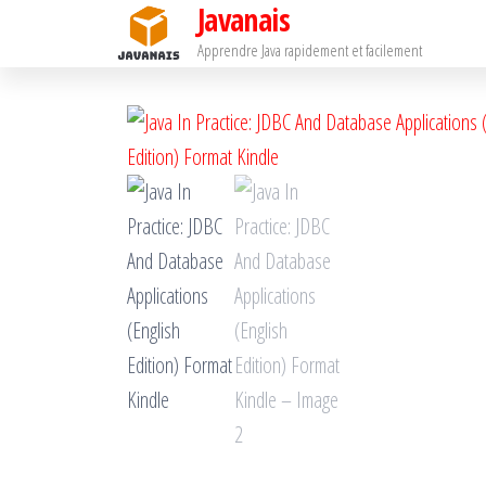
Javanais
Passer
ce
Apprendre Java rapidement et facilement
contenu