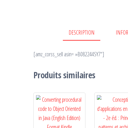
DESCRIPTION
INFO
[amz_corss_sell asin= »B082244SY7″]
Produits similaires