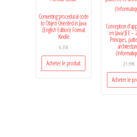
Converting procedural code
to Object Oriented in Java
Conception d’app
(English Edition) Format
en Java/JEE – 2
Kindle
Principes, patt
architectur
6.35
€
(Informatiq
Acheter le produit
21.99
€
Acheter le pr