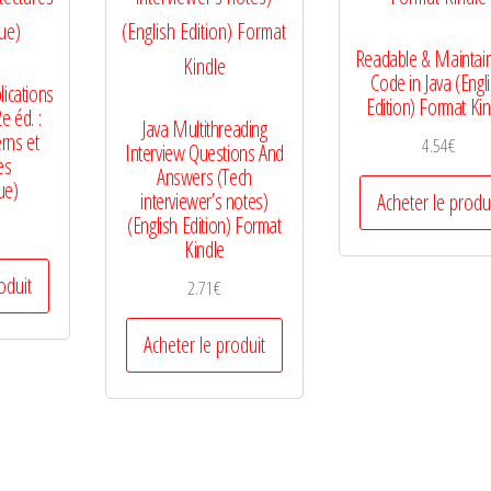
Readable & Maintai
Code in Java (Engl
lications
Edition) Format Kin
e éd. :
Java Multithreading
erns et
4.54
€
Interview Questions And
es
Answers (Tech
ue)
interviewer’s notes)
Acheter le produ
(English Edition) Format
Kindle
oduit
2.71
€
Acheter le produit